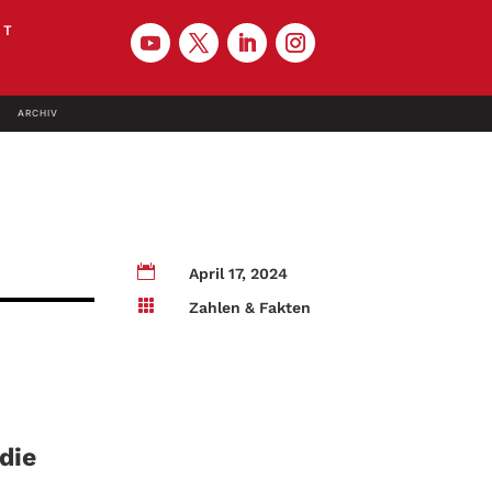
KT
ARCHIV

April 17, 2024

Zahlen & Fakten
die