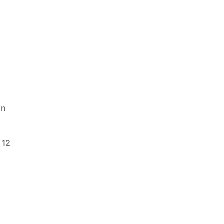
in
 12