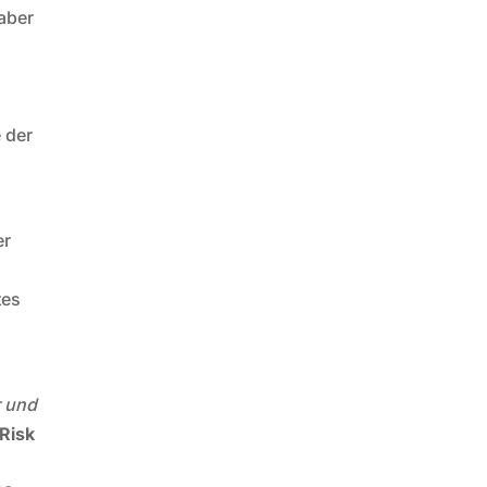
aber
 der
er
tes
r und
 Risk