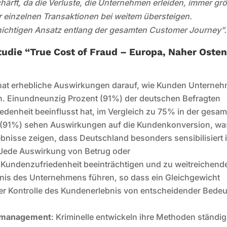
härft, da die Verluste, die Unternehmen erleiden, immer gr
 einzelnen Transaktionen bei weitem übersteigen.
chichtigen Ansatz entlang der gesamten Customer Journey”.
tudie “True Cost of Fraud – Europa, Naher Oste
 hat erhebliche Auswirkungen darauf, wie Kunden Unterne
n. Einundneunzig Prozent (91%) der deutschen Befragten
edenheit beeinflusst hat, im Vergleich zu 75% in der gesa
(91%) sehen Auswirkungen auf die Kundenkonversion, wa
bnisse zeigen, dass Deutschland besonders sensibilisiert i
 Jede Auswirkung von Betrug oder
 Kundenzufriedenheit beeinträchtigen und zu weitreichend
is des Unternehmens führen, so dass ein Gleichgewicht
r Kontrolle des Kundenerlebnis von entscheidender Bede
gsmanagement
: Kriminelle entwickeln ihre Methoden ständig