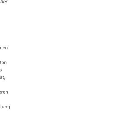
ößer
n
hmen
mten
s
st,
eren
utung