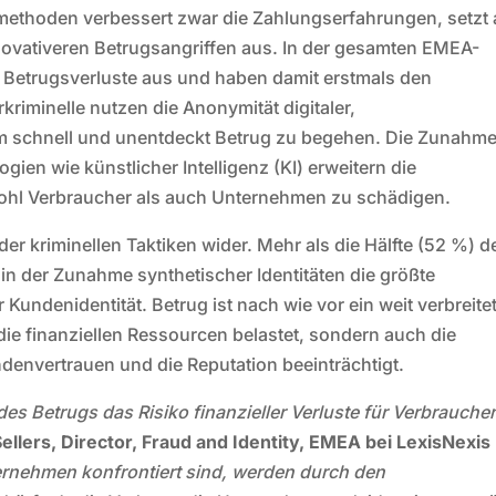
smethoden verbessert zwar die Zahlungserfahrungen, setzt 
ovativeren Betrugsangriffen aus. In der gesamten EMEA-
r Betrugsverluste aus und haben damit erstmals den
riminelle nutzen die Anonymität digitaler,
m schnell und unentdeckt Betrug zu begehen. Die Zunahme
gien wie künstlicher Intelligenz (KI) erweitern die
wohl Verbraucher als auch Unternehmen zu schädigen.
der kriminellen Taktiken wider. Mehr als die Hälfte (52 %) d
 der Zunahme synthetischer Identitäten die größte
 Kundenidentität. Betrug ist nach wie vor ein weit verbreite
ie finanziellen Ressourcen belastet, sondern auch die
ndenvertrauen und die Reputation beeinträchtigt.
des Betrugs das Risiko finanzieller Verluste für Verbrauche
llers, Director, Fraud and Identity, EMEA bei LexisNexis
ernehmen konfrontiert sind, werden durch den