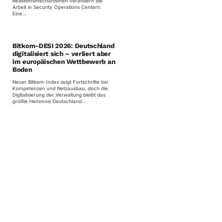
Reaktionsmechanismen verändern die
Arbeit in Security Operations Centern.
Eine...
Bitkom-DESI 2026: Deutschland
digitalisiert sich – verliert aber
im europäischen Wettbewerb an
Boden
Neuer Bitkom-Index zeigt Fortschritte bei
Kompetenzen und Netzausbau, doch die
Digitalisierung der Verwaltung bleibt das
größte Hemmnis Deutschland...