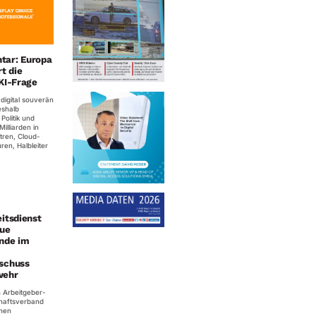
ar: Europa
rt die
KI-Frage
 digital souverän
shalb
Politik und
Milliarden in
ren, Cloud-
uren, Halbleiter
itsdienst
eue
ende im
schuss
wehr
n Arbeitgeber-
haftsverband
hen