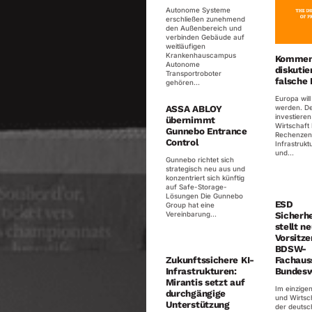
Autonome Systeme
erschließen zunehmend
den Außenbereich und
verbinden Gebäude auf
weitläufigen
Krankenhauscampus
Komment
Autonome
diskutie
Transportroboter
falsche 
gehören...
Europa will
werden. De
ASSA ABLOY
investieren 
übernimmt
Wirtschaft 
Gunnebo Entrance
Rechenzent
Control
Infrastrukt
und...
Gunnebo richtet sich
strategisch neu aus und
konzentriert sich künftig
auf Safe-Storage-
Lösungen Die Gunnebo
ESD
Group hat eine
Vereinbarung...
Sicherhe
stellt n
Vorsitz
BDSW-
Fachaus
Zukunftssichere KI-
Bundes
Infrastrukturen:
Mirantis setzt auf
Im einzige
durchgängige
und Wirtsc
Unterstützung
der deutsc