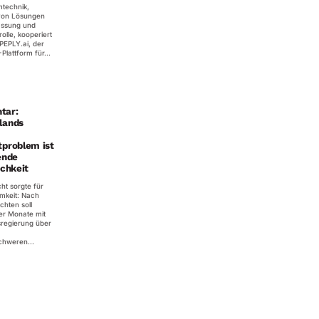
technik,
 von Lösungen
fassung und
rolle, kooperiert
 PEPLY.ai, der
Plattform für...
tar:
lands
tproblem ist
ende
ichkeit
ht sorgte für
mkeit: Nach
chten soll
r Monate mit
regierung über
chweren...