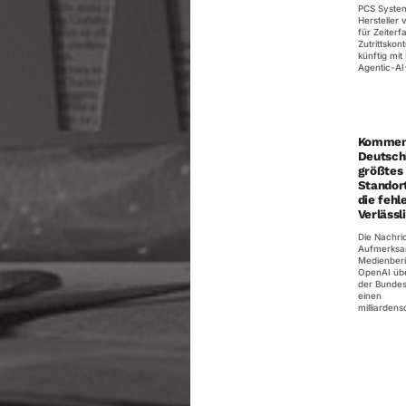
PCS System
Hersteller
für Zeiter
Zutrittskont
künftig mit
Agentic-AI-
Kommen
Deutsch
größtes
Standor
die fehl
Verlässl
Die Nachric
Aufmerksa
Medienberi
OpenAI übe
der Bundes
einen
milliardens