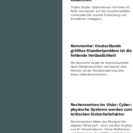
Thales-Studie: Unternehmen mit hoher KI-
Reife sind besser auf das Quantenzeitalter
vorbereitet Die rasante Entwicklung von
Künstlicher Intelligenz...
Kommentar: Deutschlands
größtes Standortproblem ist die
fehlende Verlässlichkeit
Die Nachricht sorgte für Aufmerksamkeit:
Nach Medienberichten soll OpenAI über
Monate mit der Bundesregierung über
einen milliardenschweren...
Rechenzentren im Visier: Cyber-
physische Systeme werden zum
kritischen Sicherheitsfaktor
Rechenzentren bilden das Rückgrat der
digitalen Wirtschaft – doch mit dem Ausbau
von KI-Infrastrukturen, Cloud-Plattformen