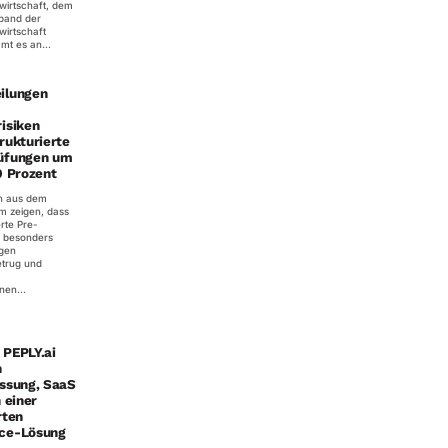
wirtschaft, dem
band der
wirtschaft
t es an...
ilungen
isiken
rukturierte
üfungen um
0 Prozent
n aus dem
 zeigen, dass
rte Pre-
 besonders
egen
etrug und
nen...
 PEPLY.ai
n
assung, SaaS
n einer
rten
ce-Lösung