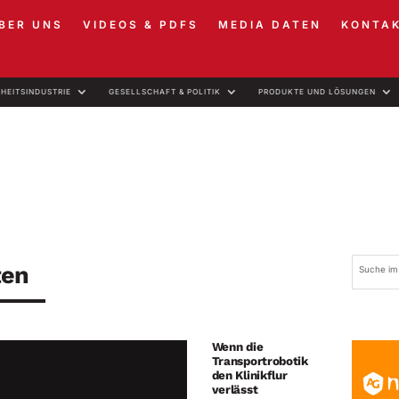
BER UNS
VIDEOS & PDFS
MEDIA DATEN
KONTA
RHEITSINDUSTRIE
GESELLSCHAFT & POLITIK
PRODUKTE UND LÖSUNGEN
ten
Wenn die
Transportrobotik
den Klinikflur
verlässt