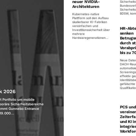
neuer NVIDIA-
Sicherheits
Bundesver
Architekturen
Sicherheits
BDSW, komm
Kubernetes-native
Plattform soll den Aufbau
skalierbarer KI-Fabriken
vereinfachen und
HR-Abte
Investitionssicherheit über
senken
mehrere
Betrugsr
Hardwaregenerationen...
durch st
Vorabpr
bis zu 7
Neue Date
DACH-Raum
automatisie
Screenings
effektiv g
Identitätsb
gefälschte
Qualifikatio
ck 2026
 Portfolio um mobile
oräre Sicherheitsbereiche
PCS und
immt Gunnebo Entrance
vereine
19.000...
Zeiterf
und KI i
integrie
Workfor