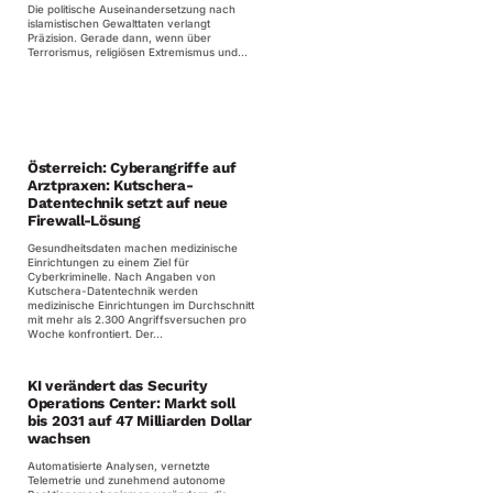
Die politische Auseinandersetzung nach
islamistischen Gewalttaten verlangt
Präzision. Gerade dann, wenn über
Terrorismus, religiösen Extremismus und...
Österreich: Cyberangriffe auf
Arztpraxen: Kutschera-
Datentechnik setzt auf neue
Firewall-Lösung
Gesundheitsdaten machen medizinische
Einrichtungen zu einem Ziel für
Cyberkriminelle. Nach Angaben von
Kutschera-Datentechnik werden
medizinische Einrichtungen im Durchschnitt
mit mehr als 2.300 Angriffsversuchen pro
Woche konfrontiert. Der...
KI verändert das Security
Operations Center: Markt soll
bis 2031 auf 47 Milliarden Dollar
wachsen
Automatisierte Analysen, vernetzte
Telemetrie und zunehmend autonome