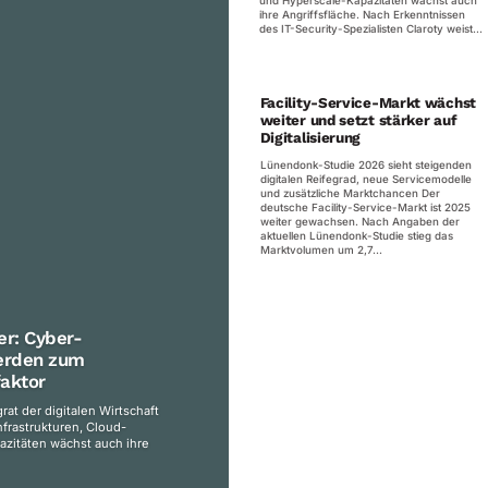
und Hyperscale-Kapazitäten wächst auch
ihre Angriffsfläche. Nach Erkenntnissen
des IT-Security-Spezialisten Claroty weist...
Facility-Service-Markt wächst
weiter und setzt stärker auf
Digitalisierung
Lünendonk-Studie 2026 sieht steigenden
digitalen Reifegrad, neue Servicemodelle
und zusätzliche Marktchancen Der
deutsche Facility-Service-Markt ist 2025
weiter gewachsen. Nach Angaben der
aktuellen Lünendonk-Studie stieg das
Marktvolumen um 2,7...
er: Cyber-
erden zum
faktor
at der digitalen Wirtschaft
frastrukturen, Cloud-
azitäten wächst auch ihre