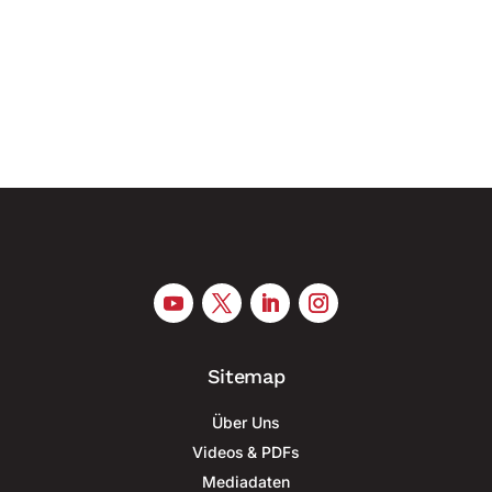
Aufbau einer industriellen Basis für die
Serienproduktion militärischer Drohnen voran und
greift dabei verstärkt auf die...
Sitemap
Über Uns
Videos & PDFs
Mediadaten