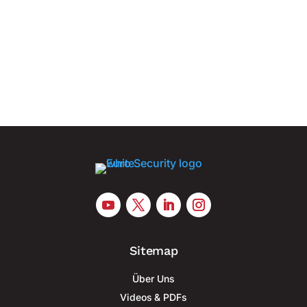
steigende operative Anforderungen einstellen
Mehr als 207 Millionen Fluggäste wurden 2025 an
den deutschen Hauptverkehrsflughäfen gezählt.
Gleichzeitig kontrollierte die...
Sitemap
Über Uns
Videos & PDFs