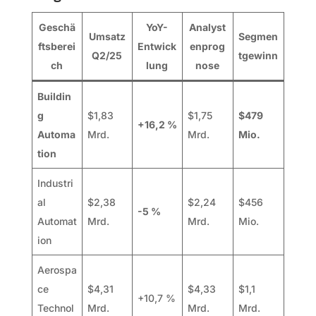
Geschä
YoY-
Analyst
Umsatz
Segmen
ftsberei
Entwick
enprog
Q2/25
tgewinn
ch
lung
nose
Buildin
g
$1,83
$1,75
$479
+16,2 %
Automa
Mrd.
Mrd.
Mio.
tion
Industri
al
$2,38
$2,24
$456
-5 %
Automat
Mrd.
Mrd.
Mio.
ion
Aerospa
ce
$4,31
$4,33
$1,1
+10,7 %
Technol
Mrd.
Mrd.
Mrd.