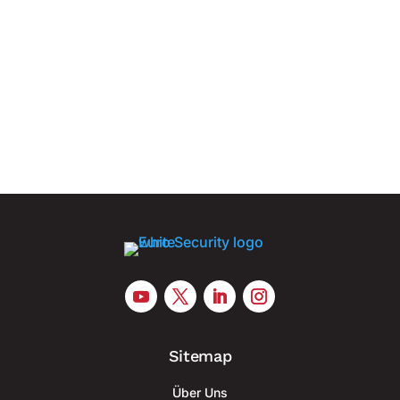
eine industrielle Kapazität von bis zu 60.000
Drohnen pro Jahr schaffen Frankreich treibt den
Aufbau einer industriellen Basis für die
Serienproduktion militärischer Drohnen voran und
greift dabei verstärkt auf die...
Sitemap
Über Uns