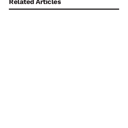
Related Articles
07.08.2026 Vom Kontrollpunkt zur Drohnenabwehr:
Luftsicherheit in Deutschland unter neuem Druck
07.08.2026 Frankreich setzt Autoindustrie für
militärische Drohnenproduktion ein 07.08.2026
Automatic Systems und Geutebrück verknüpfen
Zutrittskontrolle und...