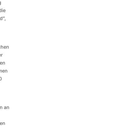
g
die
d”,
chen
er
len
hmen
0
en an
,
nen
,