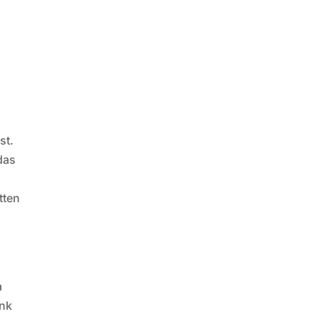
st.
das
tten
a
ink