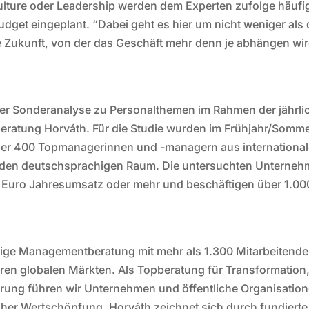
ulture oder Leadership werden dem Experten zufolge häufi
udget eingeplant. “Dabei geht es hier um nicht weniger als 
e Zukunft, von der das Geschäft mehr denn je abhängen wir
iner Sonderanalyse zu Personalthemen im Rahmen der jährli
eratung Horváth. Für die Studie wurden im Frühjahr/Somm
über 400 Topmanagerinnen und -managern aus internationa
 den deutschsprachigen Raum. Die untersuchten Unterne
de Euro Jahresumsatz oder mehr und beschäftigen über 1.00
ngige Managementberatung mit mehr als 1.300 Mitarbeitend
ren globalen Märkten. Als Topberatung für Transformation
rung führen wir Unternehmen und öffentliche Organisatio
oher Wertschöpfung. Horváth zeichnet sich durch fundierte