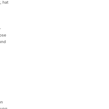
, hat
-
nose
und
r
en
lung