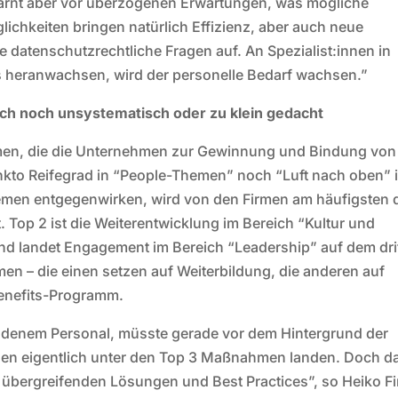
warnt aber vor überzogenen Erwartungen, was mögliche
ichkeiten bringen natürlich Effizienz, aber auch neue
 datenschutzrechtliche Fragen auf. An Spezialist:innen in
ves heranwachsen, wird der personelle Bedarf wachsen.”
ch noch unsystematisch oder zu klein gedacht
hmen, die die Unternehmen zur Gewinnung und Bindung von
nkto Reifegrad in “People-Themen” noch “Luft nach oben” i
lemen entgegenwirken, wird von den Firmen am häufigsten 
. Top 2 ist die Weiterentwicklung im Bereich “Kultur und
nd landet Engagement im Bereich “Leadership” auf dem dri
men – die einen setzen auf Weiterbildung, die anderen auf
Benefits-Programm.
ndenem Personal, müsste gerade vor dem Hintergrund der
en eigentlich unter den Top 3 Maßnahmen landen. Doch d
 übergreifenden Lösungen und Best Practices”, so Heiko F