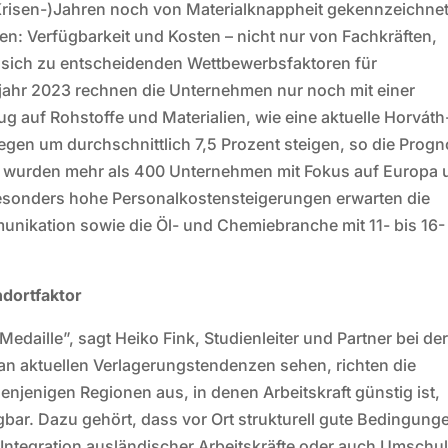
Krisen-)Jahren noch von Materialknappheit gekennzeichnet
en: Verfügbarkeit und Kosten – nicht nur von Fachkräften,
n sich zu entscheidenden Wettbewerbsfaktoren für
jahr 2023 rechnen die Unternehmen nur noch mit einer
g auf Rohstoffe und Materialien, wie eine aktuelle Horváth
egen um durchschnittlich 7,5 Prozent steigen, so die Prog
e wurden mehr als 400 Unternehmen mit Fokus auf Europa 
esonders hohe Personalkostensteigerungen erwarten die
nikation sowie die Öl- und Chemiebranche mit 11- bis 16-
dortfaktor
Medaille”, sagt Heiko Fink, Studienleiter und Partner bei de
n aktuellen Verlagerungstendenzen sehen, richten die
enjenigen Regionen aus, in denen Arbeitskraft günstig ist,
ügbar. Dazu gehört, dass vor Ort strukturell gute Bedingung
Integration ausländischer Arbeitskräfte oder auch Umschu