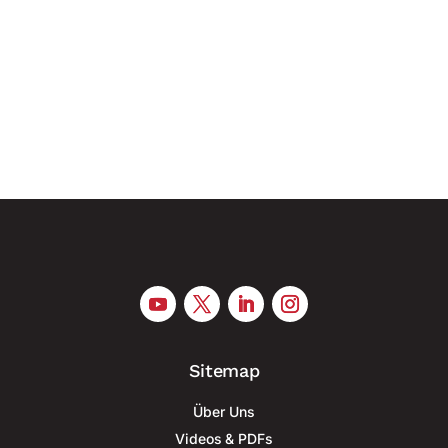
Drohnen pro Jahr schaffen Frankreich treibt den
Aufbau einer industriellen Basis für die
Serienproduktion militärischer Drohnen voran und
greift dabei verstärkt auf die...
Sitemap
Über Uns
Videos & PDFs