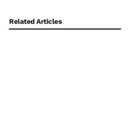
Related Articles
07.08.2026 Vom Kontrollpunkt zur Drohnenabwehr:
Luftsicherheit in Deutschland unter neuem Druck
07.08.2026 Frankreich setzt Autoindustrie für
militärische Drohnenproduktion ein 07.08.2026
Automatic Systems und Geutebrück verknüpfen