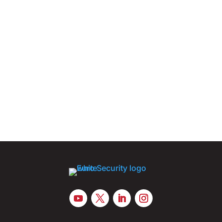
Kooperationen mit Rüstungsunternehmen sollen
eine industrielle Kapazität von bis zu 60.000
Drohnen pro Jahr schaffen Frankreich treibt den
Aufbau einer industriellen Basis für die
Serienproduktion militärischer Drohnen voran und
greift dabei verstärkt auf die...