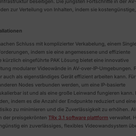
Infrastruktur beseitigen. Die jüngsten Fortschritte in der AV
den zur Verteilung von Inhalten, indem sie kostengünstige
llationen
chen Schluss mit komplizierter Verkabelung, einem Singl
sforderungen, indem sie eine angemessene und effiziente
 kürzlich eingeführte PAK Lösung bietet eine innovative
waltung modularer Videowände in AV-over-IP-Umgebungen. 
r auch als eigenständiges Gerät effizient arbeiten kann. Für
 anderen Nodes verbunden werden, um eine IP-basierte
alierbar ist und als eine große Leinwand fungieren kann.
nden, indem es die Anzahl der Endpunkte reduziert und ein
 Risiko zu minimieren und die Zuverlässigkeit zu erhöhen. Al
n der preisgekrönten
TRx 3.1 software plattform
verwaltet. 
engünstig ein zuverlässiges, flexibles Videowandsystem üb