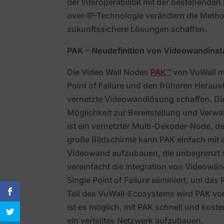
der Interoperabilität mit der bestehenden 
over-IP-Technologie verändern die Metho
zukunftssichere Lösungen schaffen.
PAK – Neudefinition von Videowandinsta
Die Video Wall Nodes
PAK™
von VuWall ma
Point of Failure und den früheren Herau
vernetzte Videowandlösung schaffen. Die
Möglichkeit zur Bereitstellung und Ver
ist ein vernetzter Multi-Dekoder-Node, de
große Bildschirme kann PAK einfach mit
Videowand aufzubauen, die unbegrenzt sk
vereinfacht die Integration von Videowä
Single Point of Failure eliminiert, um das
Teil des VuWall-Ecosystems wird PAK vo
ist es möglich, mit PAK schnell und kost
ein verteiltes Netzwerk aufzubauen.