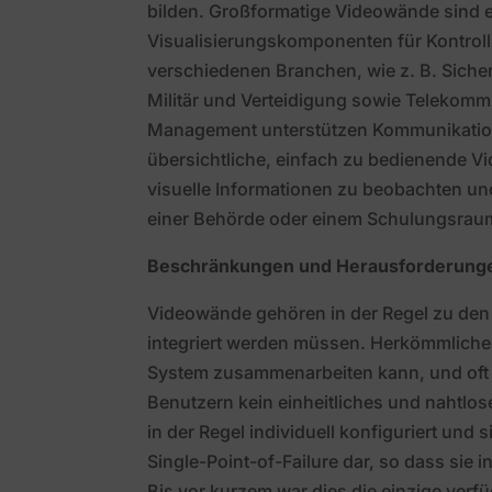
bilden. Großformatige Videowände sind 
Visualisierungskomponenten für Kontrol
verschiedenen Branchen, wie z. B. Sich
Militär und Verteidigung sowie Telekom
Management unterstützen Kommunikation, 
übersichtliche, einfach zu bedienende V
visuelle Informationen zu beobachten und 
einer Behörde oder einem Schulungsrau
Beschränkungen und Herausforderung
Videowände gehören in der Regel zu den
integriert werden müssen. Herkömmliche 
System zusammenarbeiten kann, und oft k
Benutzern kein einheitliches und nahtlo
in der Regel individuell konfiguriert und 
Single-Point-of-Failure dar, so dass si
Bis vor kurzem war dies die einzige verf