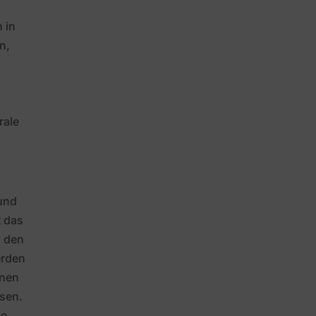
 in
n,
rale
 und
t das
n den
erden
inen
ssen.
ke