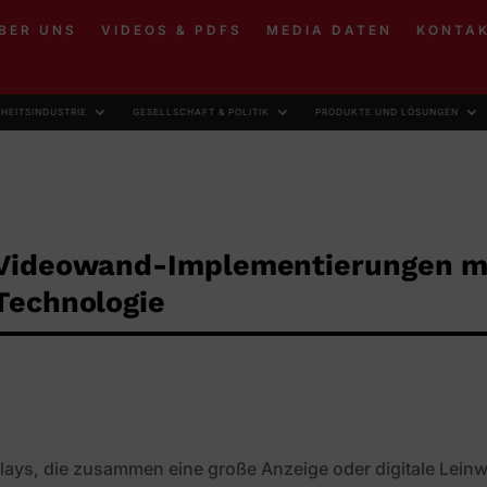
BER UNS
VIDEOS & PDFS
MEDIA DATEN
KONTA
RHEITSINDUSTRIE
GESELLSCHAFT & POLITIK
PRODUKTE UND LÖSUNGEN
-Videowand-Implementierungen m
Technologie
lays, die zusammen eine große Anzeige oder digitale Lein