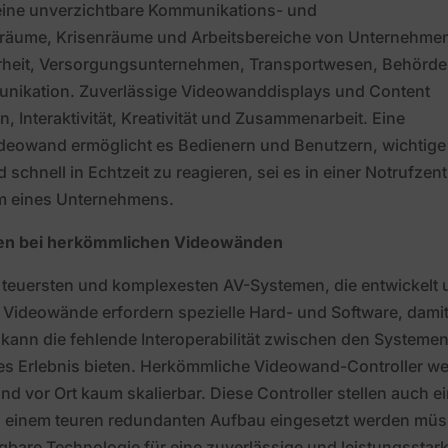
eine unverzichtbare Kommunikations- und
lräume, Krisenräume und Arbeitsbereiche von Unternehmen
erheit, Versorgungsunternehmen, Transportwesen, Behörde
munikation. Zuverlässige Videowanddisplays und Content
Interaktivität, Kreativität und Zusammenarbeit. Eine
ideowand ermöglicht es Bedienern und Benutzern, wichtige
schnell in Echtzeit zu reagieren, sei es in einer Notrufzent
m eines Unternehmens.
en bei herkömmlichen Videowänden
 teuersten und komplexesten AV-Systemen, die entwickelt
Videowände erfordern spezielle Hard- und Software, dami
ann die fehlende Interoperabilität zwischen den Systeme
ses Erlebnis bieten. Herkömmliche Videowand-Controller w
sind vor Ort kaum skalierbar. Diese Controller stellen auch e
e in einem teuren redundanten Aufbau eingesetzt werden mü
ügbare Technologie für eine zuverlässige und leistungsstar