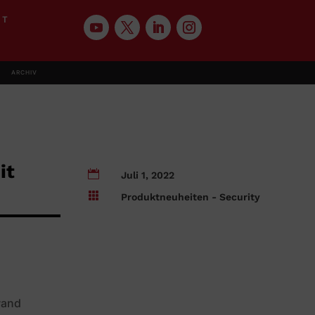
KT
ARCHIV
it

Juli 1, 2022

Produktneuheiten - Security
wand