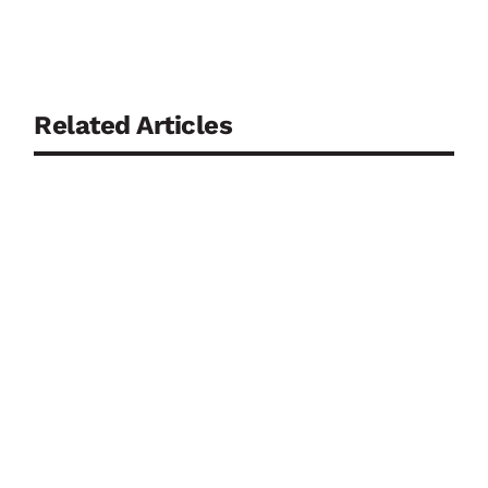
Related Articles
Kontinuierlich messende Biosensoren gelten als
wichtiger Baustein der personalisierten Medizin.