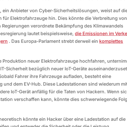
.
, ein Anbieter von Cyber-Sicherheitslösungen, weist auf di
 für Elektrofahrzeuge hin. Dies könnte die Verbreitung vo
on Regierungen verordnete Bekämpfung des Klimawandels
sregierung lautet beispielsweise,
die Emissionen im Verk
gern
. Das Europa-Parlament strebt derweil ein
ko
mplettes
e Produktion neuer Elektrofahrzeuge hochfahren, unterni
 IT-Sicherheit bezüglich neuer IoT-Geräte auseinanderzuse
Sobald Fahrer ihre Fahrzeuge aufladen, besteht eine
 und dem EV-Hub. Diese Ladestationen sind wiederum mi
ere IoT-Gerät anfällig für die Taten von Hackern. Wenn sic
station verschaffen kann, könnte dies schwerwiegende Fol
eoretisch könnte ein Hacker über eine Ladestation auf die
fen und entweder die Sicherheit oder die Leistung