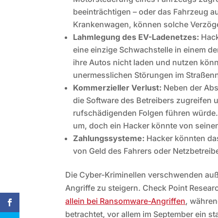
beeinträchtigen – oder das Fahrzeug a
Krankenwagen, können solche Verzöge
Lahmlegung des EV-Ladenetzes:
Hack
eine einzige Schwachstelle in einem de
ihre Autos nicht laden und nutzen könn
unermesslichen Störungen im Straßenn
Kommerzieller Verlust:
Neben der Abs
die Software des Betreibers zugreifen
rufschädigenden Folgen führen würde. A
um, doch ein Hacker könnte von seine
Zahlungssysteme:
Hacker könnten da
von Geld des Fahrers oder Netzbetreib
Die Cyber-Kriminellen verschwenden auß
Angriffe zu steigern. Check Point Resear
allein bei Ransomware-Angriffen
, währen
betrachtet, vor allem im September ein st