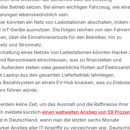
ußer Betrieb setzen. Bei einem wichtigen Fahrzeug, wie ein
rungen lebensbedrohlich sein.
er könnten ein Netz von Ladestationen abschalten, indem 
r IoT-Geräte ausnutzen. Die Folgen reichen von den Fahrern
en, über die Einnahmeverluste für den Betreiber, hin zu
etz und Stromnetz.
chaltung eines Netzes von Ladestationen könnten Hacker 
 und Ransomware einschleusen, was zu finanziellen und
ußerdem stellen viele gewerbliche Flotten auf Elektroantr
m Laptop aus den gesamten Lieferbetrieb lahmlegen.
s Bezahlsystem an einem EV-Hub knacken, was zu Diebsta
ers führen würde.
erdem keine Zeit, um das Ausmaß und die Raffinesse ihrer
ch meldete kürzlich
einen weltweiten Anstieg von 59 Prozen
d in Deutschland, wenn man die letzten sechs Monate
arker Anstieg aller IT-Angriffe zu verzeichnen war. Deutsch