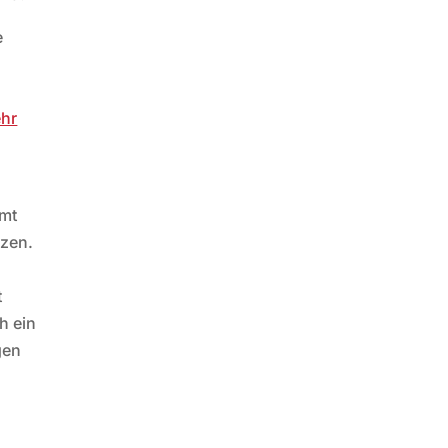
e
n
ehr
mmt
tzen.
t
h ein
gen