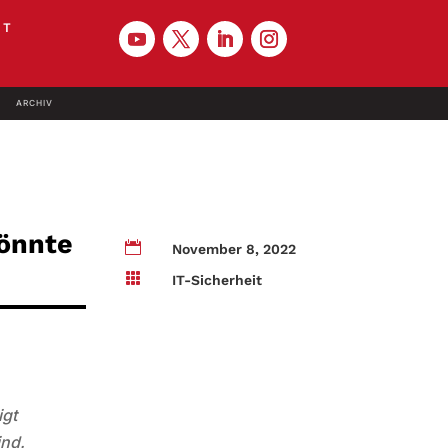
KT
ARCHIV
könnte

November 8, 2022

IT-Sicherheit
igt
ind.