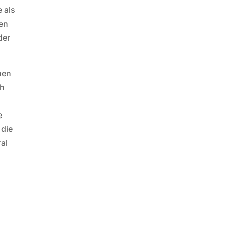
 als
fen
der
hen
ch
e
 die
ral