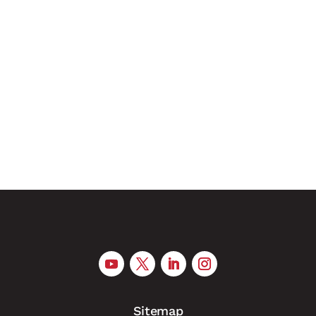
Deepfakes, KI-generierte Inhalte und biometrische
Systeme: Ab 2. August 2026 greifen weitere
Vorgaben des europäischen AI Acts. Für
Unternehmen werden damit zentrale
Transparenzanforderungen verbindlich – und
Verstöße können sanktioniert werden. Ab dem 2.
August 2026...
Sitemap