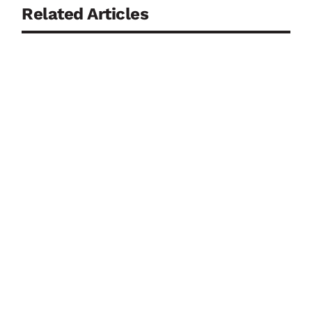
Related Articles
87 Prozent der Unternehmen rechnen mit einer
ernsthaften Krise – nur jedes dritte sieht
Deutschland ausreichend auf Cyberattacken
vorbereitet Drohnenangriffe, Sabotageakte und
Cyberattacken werden aus Sicht der deutschen
Wirtschaft zu einer immer größeren Bedrohung....