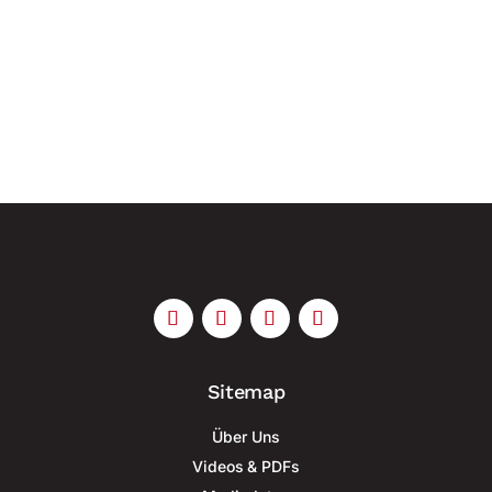
Drohnen pro Jahr schaffen Frankreich treibt den
Aufbau einer industriellen Basis für die
Serienproduktion militärischer Drohnen voran und
greift dabei verstärkt auf die...
Sitemap
Über Uns
Videos & PDFs