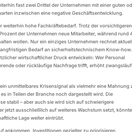
terhin fast zwei Drittel der Unternehmen mit einer guten o
warten inzwischen eine negative Geschäftsentwicklung.
 weiterhin hohe Fachkräftebedarf. Trotz der vorsichtigere
Prozent der Unternehmen neue Mitarbeiter, während rund 
halten wollen. Nur ein einziges Unternehmen rechnet aktuell
 langfristigen Bedarf an sicherheitstechnischem Know-how
tzlicher wirtschaftlicher Druck entwickeln: Wer Personal
ierende oder rückläufige Nachfrage trifft, erhöht zwangsläuf
 ein unmittelbares Krisensignal als vielmehr eine Mahnung 
e es in Teilen der Branche noch dargestellt wird. Die
se stabil – aber auch sie wird sich auf schwierigere
 jetzt ausschließlich auf weiteres Wachstum setzt, könnt
ftliche Lage weiter eintrübt.
f ankommen, Investitionen gezielter zu priorisieren,