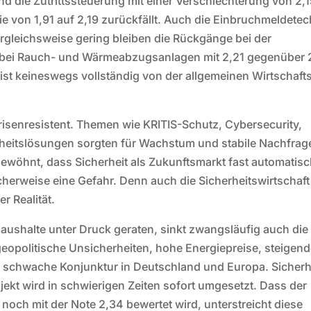
d die Zutrittssteuerung mit einer Verschlechterung von 2,
e von 1,91 auf 2,19 zurückfällt. Auch die Einbruchmeldetec
ergleichsweise gering bleiben die Rückgänge bei der
e bei Rauch- und Wärmeabzugsanlagen mit 2,21 gegenüber 
 ist keineswegs vollständig von der allgemeinen Wirtschaft
risenresistent. Themen wie KRITIS-Schutz, Cybersecurity,
rheitslösungen sorgten für Wachstum und stabile Nachfrag
gewöhnt, dass Sicherheit als Zukunftsmarkt fast automatis
cherweise eine Gefahr. Denn auch die Sicherheitswirtschaft
r Realität.
Haushalte unter Druck geraten, sinkt zwangsläufig auch die
geopolitische Unsicherheiten, hohe Energiepreise, steigen
 schwache Konjunktur in Deutschland und Europa. Sicherh
rojekt wird in schwierigen Zeiten sofort umgesetzt. Dass der
och mit der Note 2,34 bewertet wird, unterstreicht diese