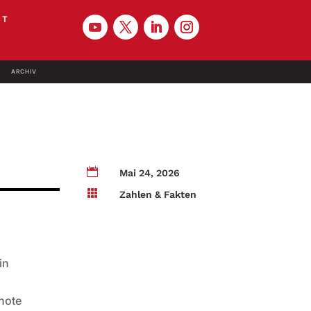
KT
ARCHIV

Mai 24, 2026

Zahlen & Fakten
in
snote