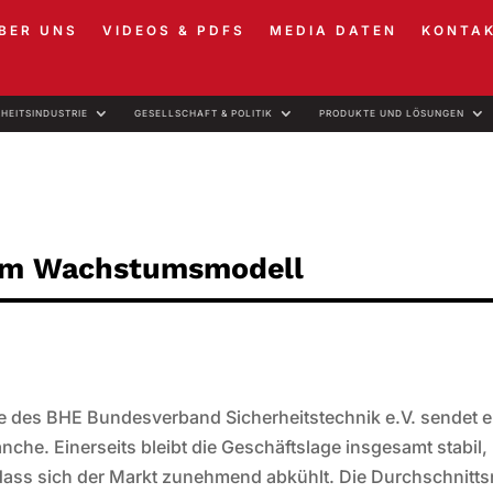
BER UNS
VIDEOS & PDFS
MEDIA DATEN
KONTA
RHEITSINDUSTRIE
GESELLSCHAFT & POLITIK
PRODUKTE UND LÖSUNGEN
e im Wachstumsmodell
e des BHE Bundesverband Sicherheitstechnik e.V. sendet e
nche. Einerseits bleibt die Geschäftslage insgesamt stabil,
, dass sich der Markt zunehmend abkühlt. Die Durchschnitt