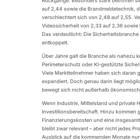
Rückgänge. Besonders stark betroffen sin
auf 2,44 sowie die Brandmeldetechnik, di
verschlechtert sich von 2,48 auf 2,55. V
Videosicherheit von 2,33 auf 2,36 sowi
Das verdeutlicht: Die Sicherheitsbranche
entkoppelt.
Über Jahre galt die Branche als nahezu k
Perimeterschutz oder KI-gestützte Siche
Viele Marktteilnehmer haben sich daran 
expandiert. Doch genau darin liegt mögli
bewegt sich nicht außerhalb ökonomische
Wenn Industrie, Mittelstand und private 
Investitionsbereitschaft. Hinzu kommen 
Finanzierungskosten und eine insgesamt
bleibt zwar relevant – aber nicht jedes P
Ausblick auf die kommenden Monate nur n