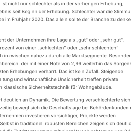
st nicht nur schlechter als in der vorherigen Erhebung,
ebnis seit Beginn der Erhebung. Schlechter war die Stimm
e im Frühjahr 2020. Das allein sollte der Branche zu denk
t der Unternehmen ihre Lage als „gut“ oder „sehr gut“,
 Prozent von einer „schlechten“ oder „sehr schlechten“
ch inzwischen nahezu durch alle Marktsegmente. Besonde
enbereich, der mit einer Note von 2,96 weiterhin das Sorgen
zten Erhebungen verharrt. Das ist kein Zufall. Steigende
ng und wirtschaftliche Unsicherheit treffen private
uch klassische Sicherheitstechnik für Wohngebäude.
rt deutlich an Dynamik. Die Bewertung verschlechterte sic
hzeitig bewegt sich die Geschäftslage bei Behördenkunden 
ternehmen investieren vorsichtiger, Projekte werden
Selbst in traditionell robusten Bereichen zeigen sich deutli