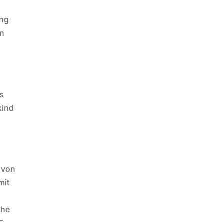
ung
en
rs
kind
h von
mit
che