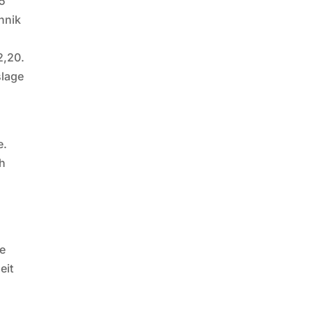
15
hnik
2,20.
slage
e.
ch
de
eit