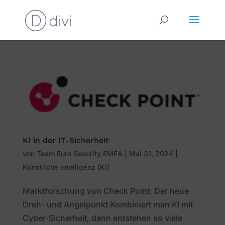
KI in der IT-Sicherheit
von
Team Euro Security EMEA
|
Mai 31, 2024
|
Künstliche Intelligenz (KI)
Marktforschung von Check Point: Der neue
Dreh- und Angelpunkt Kombiniert man KI mit
Cyber-Sicherheit, dann entstehen so viele